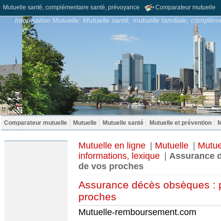
Mutuelle santé, complémentaire santé, prévoyance
Comparateur mutuelle
Information Mutuelle: Mutuelle santé, mutuelle familiale, compléme
Comparateur mutuelle
Mutuelle
Mutuelle santé
Mutuelle et prévention
M
Mutuelle en ligne
|
Mutuelle
|
Mutue
informations, lexique
|
Assurance d
de vos proches
Assurance décès obsèques : p
proches
Mutuelle-remboursement.com